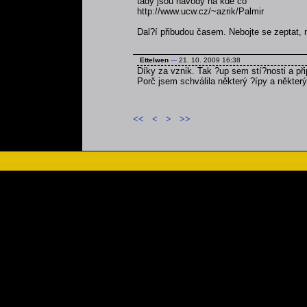
tady jsou návody na kde co
http://www.ucw.cz/~azrik/Palmir
Dal?í přibudou časem. Nebojte se zeptat, 
Ettelwen
---
21. 10. 2009 16:38
Díky za vznik. Tak ?up sem stí?nosti a při
Porč jsem schválila některý ?ípy a některý
<<
<
>
>>