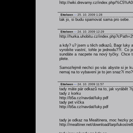
http://wiki.drevarny.cz/index.php/%C5
Ettelwen
---
25. 10. 2009 1:28
tak jo, si budu spamovat sama pro sebe.
Ettelwen
---
24. 10. 2009 12:29
http://hurka.uhobitu.cz/index.php?cPath=2
a kdy? u? jsem u těch odkazů, Bagr luky a
vyrobíte vastní, tohle je jednodu??í. Co 
sundáte a nacpete na nový tyčky. Chce to
plete.
Samozřejmě nechci po vás abyste si je kup
nemaj na to vybavení je to jen snaz?í mo?
Ettelwen
---
24. 10. 2009 11:57
tady máte pár odkazů na to, jak vyrábět ?í
tady z korku
http://b5a.cz/navdat/luky.pdf
tady pet víčka
http://b5a.cz/navdat/luky.pdf
tady je odkaz na Mealtinera, moc hezky pop
http://mealtiner.net/download/larp/lukostre