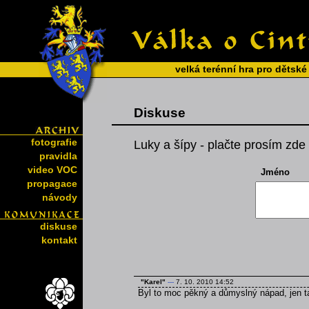
velká terénní hra pro dětské
Diskuse
fotografie
Luky a šípy - plačte prosím zde 
pravidla
video VOC
Jméno
propagace
návody
diskuse
kontakt
"Karel"
---
7. 10. 2010 14:52
Byl to moc pěkný a důmyslný nápad, jen t