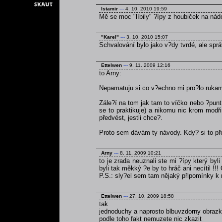
Istamir
---
4. 10. 2010 19:59
Mě se moc "líbily" ?ípy z houbiček na nádo
"Karel"
---
3. 10. 2010 15:07
Schvalování bylo jako v?dy tvrdé, ale spr
Ettelwen
---
9. 11. 2009 12:16
to Arny:
Nepamatuju si co v?echno mi pro?lo rukama
Zále?í na tom jak tam to víčko nebo ?punt
se to praktikuje) a nikomu nic krom modř
předvést, jestli chce?.
Proto sem dávám ty návody. Kdy? si to pře
Arny
---
8. 11. 2009 10:21
to je zrada neuznali ste mi ?ípy který byl
byli tak měkký ?e by to hráč ani necítil !!!
P.S.: sly?el sem tam nějaký připomínky 
Ettelwen
---
27. 10. 2009 18:58
tak
jednoduchy a naprosto blbuvzdorny obraz
podle toho fakt nemuzete nic zkazit