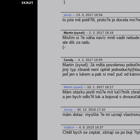
:)
jandy
---
13. 3. 2017 16:54
to jste mě potě?ili, proto?e je docela mo?
Martin (sysel)
---
2. 3. 2017 18:18
Mislím si ?e váha navíc mně vadit nebude
ale dík za radu
(-:
Candy
---
4. 2. 2017 16:55
Martin (sysel): Já měla povolenou pobočk
jiný typ zbraně není úplně jednoduchý(hla
jeď jen s lukem a pak si meč puč od kámo
Martin (sysel)
---
10. 1. 2017 16:17
Mám otázku jestli mů?e mít luči?tník zbra
a jen bych odlo?il luk a bojoval s dvouruč
Jandy
---
30. 12. 2016 17:10
mám dotaz: myslíte ?e mi uznají vlastnoru
Vojtěch
---
4. 9. 2015 16:37
Chtěl bych se zeptat, sbírají se po boji ?í