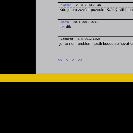
Klakson
---
20. 8. 2013 23:46
Kdo je pro zavést pravidlo: Ka?dý střílí jen
Martin
---
20. 4. 2012 15:12
tak dík
Ettelwen
---
3. 4. 2012 12:26
jo, to není problém, jestli budou splňovat 
<<
<
>
>>