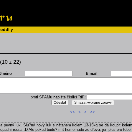
 oddíly
(10 z 22)
Jméno
E-mail
proti SPAMu napište číslicí "tři":
<<
<
>
>>
 a pevný luk. Slu?ný nový luk s nátahem kolem 13-15kg se dá koupit kolem
dpadní roura. :D Ale pokud bude? mít homemade ze dřeva, jen plus pro tebe 