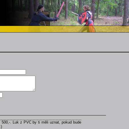
 500,-. Luk z PVC by ti měli uznat, pokud bude
:)