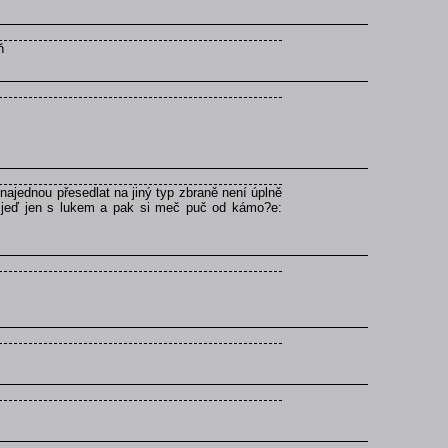
ň
najednou přesedlat na jiný typ zbraně není úplně
?e jeď jen s lukem a pak si meč puč od kámo?e: