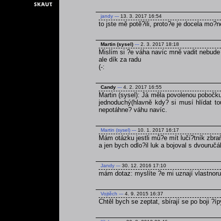
jandy
---
13. 3. 2017 16:54
to jste mě potě?ili, proto?e je docela mo?
Martin (sysel)
---
2. 3. 2017 18:18
Mislím si ?e váha navíc mně vadit nebude
ale dík za radu
(-:
Candy
---
4. 2. 2017 16:55
Martin (sysel): Já měla povolenou pobočku
jednoduchý(hlavně kdy? si musí hlídat t
nepotáhne? váhu navíc.
Martin (sysel)
---
10. 1. 2017 16:17
Mám otázku jestli mů?e mít luči?tník zbra
a jen bych odlo?il luk a bojoval s dvouruč
Jandy
---
30. 12. 2016 17:10
mám dotaz: myslíte ?e mi uznají vlastnoru
Vojtěch
---
4. 9. 2015 16:37
Chtěl bych se zeptat, sbírají se po boji ?í