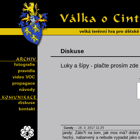
velká terénní hra pro dětské
Diskuse
fotografie
Luky a šípy - plačte prosím zde 
pravidla
video VOC
propagace
návody
diskuse
kontakt
Candy
---
18. 3. 2017 11:25
jandy: Zále?í na tom, jak moc má? dobrý
hezký, nabarvený a nebude vypadat jako o