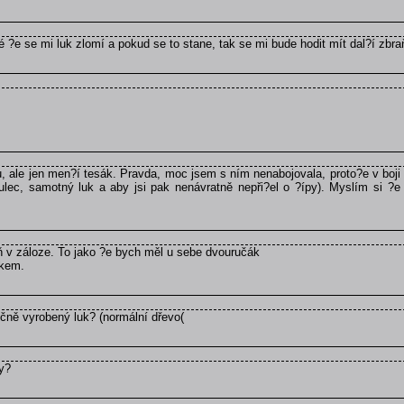
né ?e se mi luk zlomí a pokud se to stane, tak se mi bude hodit mít dal?í zbra
, ale jen men?í tesák. Pravda, moc jsem s ním nenabojovala, proto?e v boji 
oulec, samotný luk a aby jsi pak nenávratně nepři?el o ?ípy). Myslím si 
ň v záloze. To jako ?e bych měl u sebe dvouručák
ákem.
čně vyrobený luk? (normální dřevo(
py?