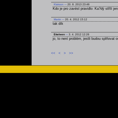
Klakson
---
20. 8. 2013 23:46
Kdo je pro zavést pravidlo: Ka?dý střílí jen
Martin
---
20. 4. 2012 15:12
tak dík
Ettelwen
---
3. 4. 2012 12:26
jo, to není problém, jestli budou splňovat 
<<
<
>
>>