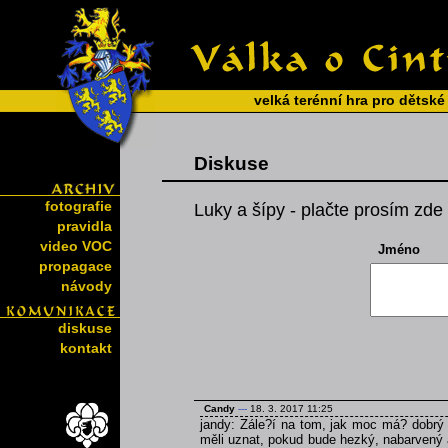
velká terénní hra pro dětské
Diskuse
fotografie
Luky a šípy - plačte prosím zde 
pravidla
video VOC
Jméno
propagace
návody
diskuse
kontakt
Candy
---
18. 3. 2017 11:25
jandy: Zále?í na tom, jak moc má? dobrý
měli uznat, pokud bude hezký, nabarvený 