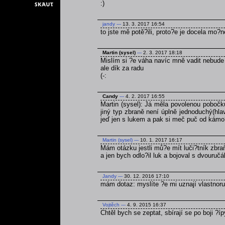
:)
jandy
---
13. 3. 2017 16:54
to jste mě potě?ili, proto?e je docela mo?
Martin (sysel)
---
2. 3. 2017 18:18
Mislím si ?e váha navíc mně vadit nebude
ale dík za radu
(-:
Candy
---
4. 2. 2017 16:55
Martin (sysel): Já měla povolenou pobočk
jiný typ zbraně není úplně jednoduchý(hla
jeď jen s lukem a pak si meč puč od kámo
Martin (sysel)
---
10. 1. 2017 16:17
Mám otázku jestli mů?e mít luči?tník zbra
a jen bych odlo?il luk a bojoval s dvouruč
Jandy
---
30. 12. 2016 17:10
mám dotaz: myslíte ?e mi uznají vlastnoru
Vojtěch
---
4. 9. 2015 16:37
Chtěl bych se zeptat, sbírají se po boji ?í