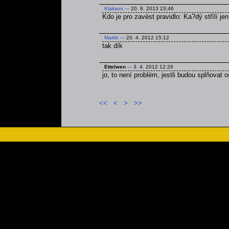
Klakson
---
20. 8. 2013 23:46
Kdo je pro zavést pravidlo: Ka?dý střílí jen
Martin
---
20. 4. 2012 15:12
tak dík
Ettelwen
---
3. 4. 2012 12:26
jo, to není problém, jestli budou splňovat 
<<
<
>
>>