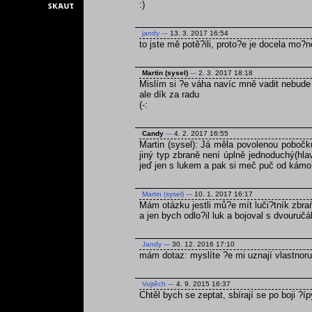
:)
jandy
---
13. 3. 2017 16:54
to jste mě potě?ili, proto?e je docela mo?
Martin (sysel)
---
2. 3. 2017 18:18
Mislím si ?e váha navíc mně vadit nebude
ale dík za radu
(-:
Candy
---
4. 2. 2017 16:55
Martin (sysel): Já měla povolenou pobočk
jiný typ zbraně není úplně jednoduchý(hla
jeď jen s lukem a pak si meč puč od kámo
Martin (sysel)
---
10. 1. 2017 16:17
Mám otázku jestli mů?e mít luči?tník zbra
a jen bych odlo?il luk a bojoval s dvouruč
Jandy
---
30. 12. 2016 17:10
mám dotaz: myslíte ?e mi uznají vlastnoru
Vojtěch
---
4. 9. 2015 16:37
Chtěl bych se zeptat, sbírají se po boji ?í