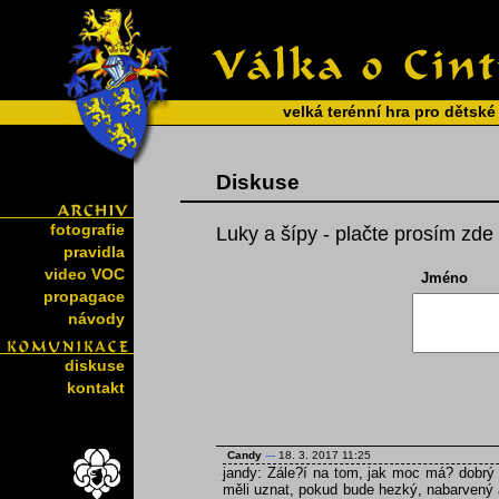
velká terénní hra pro dětské
Diskuse
fotografie
Luky a šípy - plačte prosím zde 
pravidla
video VOC
Jméno
propagace
návody
diskuse
kontakt
Candy
---
18. 3. 2017 11:25
jandy: Zále?í na tom, jak moc má? dobrý
měli uznat, pokud bude hezký, nabarvený 