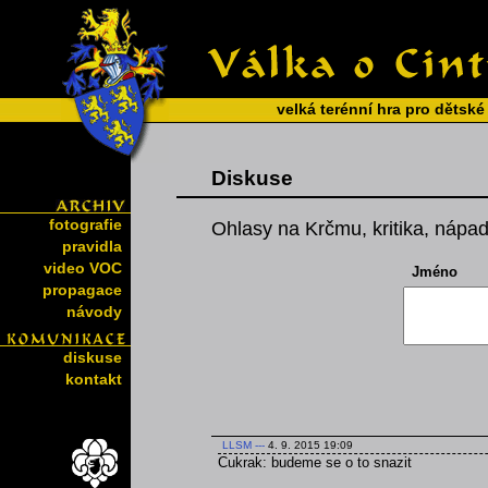
velká terénní hra pro dětské
Diskuse
fotografie
Ohlasy na Krčmu, kritika, nápad
pravidla
video VOC
Jméno
propagace
návody
diskuse
kontakt
LLSM
---
4. 9. 2015 19:09
Cukrak: budeme se o to snazit