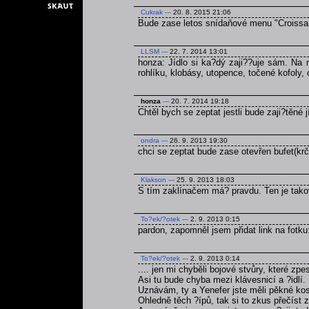
Cukrak
---
20. 8. 2015 21:06
Bude zase letos snídaňové menu "Croissan
LLSM
---
22. 7. 2014 13:01
honza: Jídlo si ka?dý zaji??uje sám. Na 
rohlíku, klobásy, utopence, točené kofoly,
honza
---
20. 7. 2014 19:18
Chtěl bych se zeptat jestli bude zaji?těné 
ondra
---
26. 9. 2013 19:30
chci se zeptat bude zase otevřen bufet(kr
Klakson
---
25. 9. 2013 18:03
S tím zaklínačem má? pravdu. Ten je tako
To?ek/?otek
---
2. 9. 2013 0:15
pardon, zapomněl jsem přidat link na fotku
To?ek/?otek
---
2. 9. 2013 0:14
.... jen mi chyběli bojové stvůry, které zpe
Asi tu bude chyba mezi klávesnicí a ?idlí.
Uznávám, ty a Yenefer jste měli pěkné kos
Ohledně těch ?ípů, tak si to zkus přečíst z