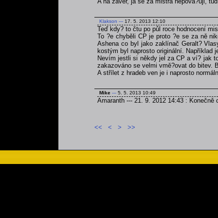
A na závěr, ja se za mistra nepova?uji, tu
Klakson
---
17. 5. 2013 12:10
Teď kdy? to čtu po půl roce hodnocení mist
To ?e chyběli CP je proto ?e se za ně nik
Ashena co byl jako zaklínač Geralt? Vlasy
kostým byl naprosto originální. Například 
Nevím jestli si někdy jel za CP a ví? jak 
zakazováno se velmi vmě?ovat do bitev. Bohu
A střílet z hradeb ven je i naprosto normáln
Mike
---
5. 5. 2013 10:49
Amaranth --- 21. 9. 2012 14:43 : Konečně c
<<
<
>
>>