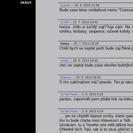
Cukrak
---
20. 8. 2015 21:06
Bude zase letos snídaňové menu "Croissan
LLSM
---
22. 7. 2014 13:01
honza: Jídlo si ka?dý zaji??uje sám. Na 
rohlíku, klobásy, utopence, točené kofoly,
honza
---
20. 7. 2014 19:18
Chtěl bych se zeptat jestli bude zaji?těné 
ondra
---
26. 9. 2013 19:30
chci se zeptat bude zase otevřen bufet(kr
Klakson
---
25. 9. 2013 18:03
S tím zaklínačem má? pravdu. Ten je tako
To?ek/?otek
---
2. 9. 2013 0:15
pardon, zapomněl jsem přidat link na fotku
To?ek/?otek
---
2. 9. 2013 0:14
.... jen mi chyběli bojové stvůry, které zpe
Asi tu bude chyba mezi klávesnicí a ?idlí.
Uznávám, ty a Yenefer jste měli pěkné kos
Ohledně těch ?ípů, tak si to zkus přečíst z