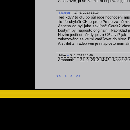
A na závěr, ja se za mistra nepova?uji, tu
Klakson
---
17. 5. 2013 12:10
Teď kdy? to čtu po půl roce hodnocení mist
To ?e chyběli CP je proto ?e se za ně nik
Ashena co byl jako zaklínač Geralt? Vlasy
kostým byl naprosto originální. Například 
Nevím jestli si někdy jel za CP a ví? jak 
zakazováno se velmi vmě?ovat do bitev. Bohu
A střílet z hradeb ven je i naprosto normáln
Mike
---
5. 5. 2013 10:49
Amaranth --- 21. 9. 2012 14:43 : Konečně c
<<
<
>
>>