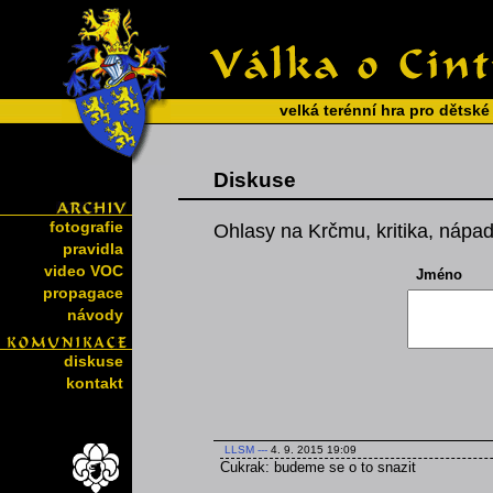
velká terénní hra pro dětské
Diskuse
fotografie
Ohlasy na Krčmu, kritika, nápad
pravidla
video VOC
Jméno
propagace
návody
diskuse
kontakt
LLSM
---
4. 9. 2015 19:09
Cukrak: budeme se o to snazit