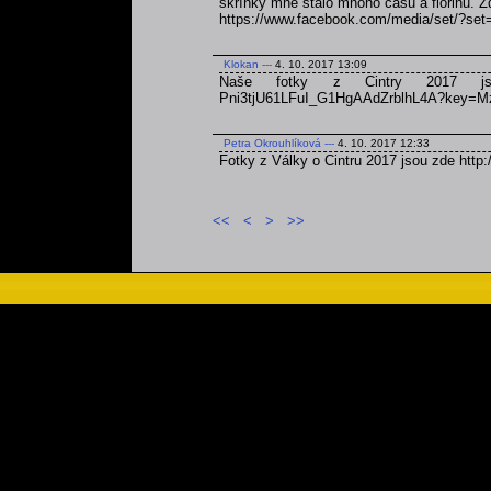
skříňky mne stálo mnoho času a florinů. Zd
https://www.facebook.com/media/set/?s
Klokan
---
4. 10. 2017 13:09
Naše fotky z Cintry 2017 jsou zd
Pni3tjU61LFuI_G1HgAAdZrblhL4A?key
Petra Okrouhlíková
---
4. 10. 2017 12:33
Fotky z Války o Cintru 2017 jsou zde http:
<<
<
>
>>