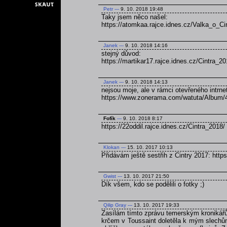
Petr
---
9. 10. 2018 19:48
Taky jsem něco našel:
https://atomkaa.rajce.idnes.cz/Valka_o_Ci
Janek
---
9. 10. 2018 14:16
stejný důvod:
https://martikar17.rajce.idnes.cz/Cintra_20
Janek
---
9. 10. 2018 14:13
nejsou moje, ale v rámci otevřeného intrn
https://www.zonerama.com/watuta/Albu
Fofík
---
9. 10. 2018 8:17
https://22oddil.rajce.idnes.cz/Cintra_2018/
Klokan
---
15. 10. 2017 10:13
Přidávám ještě sestřih z Cintry 2017: h
Gwist
---
13. 10. 2017 21:50
Dík všem, kdo se podělili o fotky ;)
Qilip Gray
---
13. 10. 2017 19:33
Zasílám tímto zprávu temerským kronikář
krčem v Toussaint doletěla k mým slechům