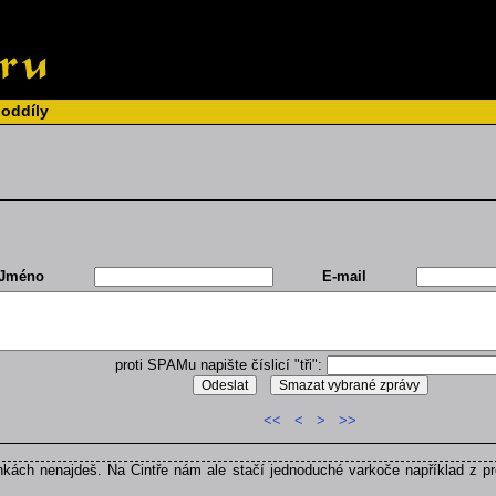
 oddíly
Jméno
E-mail
proti SPAMu napište číslicí "tři":
<<
<
>
>>
kách nenajdeš. Na Cintře nám ale stačí jednoduché varkoče například z pr