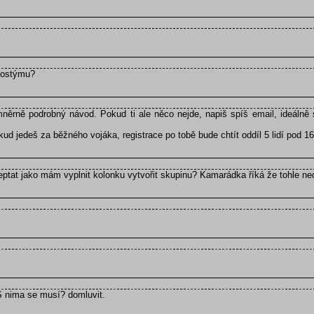
kostýmu?
ěrně podrobný návod. Pokud ti ale něco nejde, napiš spíš email, ideálně 
d jedeš za běžného vojáka, registrace po tobě bude chtít oddíl 5 lidí pod 16
zeptat jako mám vyplnit kolonku vytvořit skupinu? Kamarádka říká že tohle ne
 S nima se musí? domluvit.