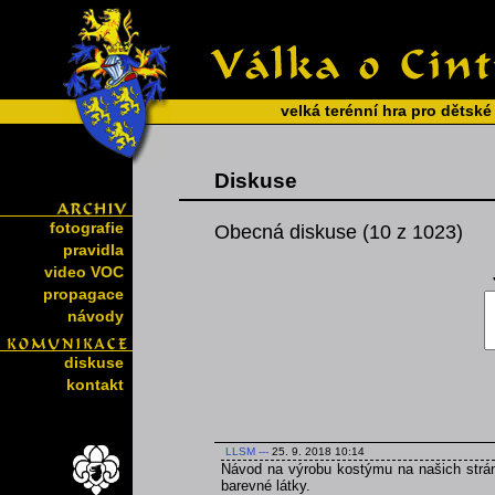
velká terénní hra pro dětské
Diskuse
fotografie
Obecná diskuse (10 z 1023)
pravidla
video VOC
propagace
návody
diskuse
kontakt
LLSM
---
25. 9. 2018 10:14
Návod na výrobu kostýmu na našich strán
barevné látky.