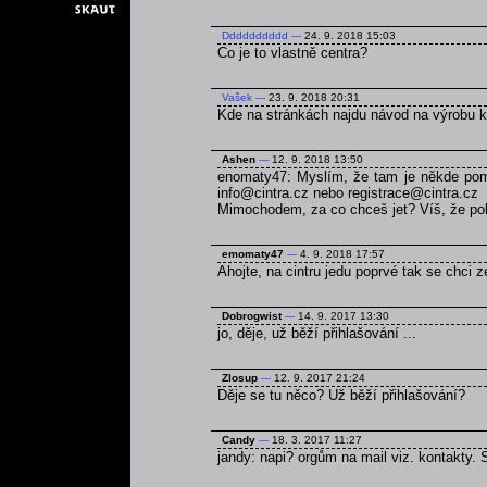
Dddddddddd
---
24. 9. 2018 15:03
Co je to vlastně centra?
Vašek
---
23. 9. 2018 20:31
Kde na stránkách najdu návod na výrobu 
Ashen
---
12. 9. 2018 13:50
enomaty47: Myslím, že tam je někde pomn
info@cintra.cz nebo registrace@cintra.cz
Mimochodem, za co chceš jet? Víš, že poku
emomaty47
---
4. 9. 2018 17:57
Ahojte, na cintru jedu poprvé tak se chci 
Dobrogwist
---
14. 9. 2017 13:30
jo, děje, už běží přihlašování ...
Zlosup
---
12. 9. 2017 21:24
Děje se tu něco? Už běží přihlašování?
Candy
---
18. 3. 2017 11:27
jandy: napi? orgům na mail viz. kontakty.