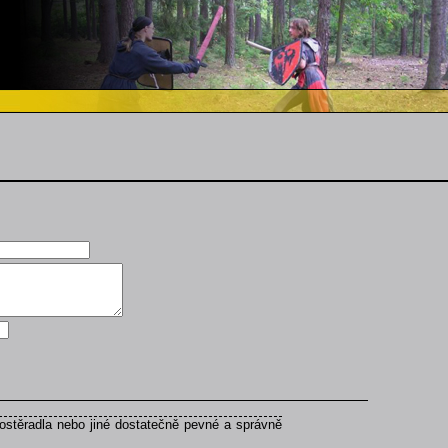
ostěradla nebo jiné dostatečně pevné a správně