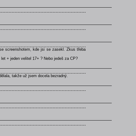
se screenshotem, kde jsi se zasekl. Zkus třeba
 let + jeden velitel 17+ ? Nebo jedeš za CP?
dělala, takže už jsem docela bezradný.