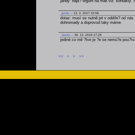
jandy: napi? orgům na mail viz. kontakty.
jandy
---
13. 3. 2017 16:58
dotaz: musí se nutně jet v oddíle? od nás 
dohromady a doprovod taky máme.
Jandy
---
30. 12. 2016 17:28
jediné co mě ?tve je ?e se nemú?e pou?ív
<<
<
>
>>