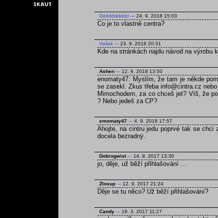
Dddddddddd
---
24. 9. 2018 15:03
Co je to vlastně centra?
Vašek
---
23. 9. 2018 20:31
Kde na stránkách najdu návod na výrobu 
Ashen
---
12. 9. 2018 13:50
enomaty47: Myslím, že tam je někde pomně
se zasekl. Zkus třeba info@cintra.cz nebo
Mimochodem, za co chceš jet? Víš, že poku
? Nebo jedeš za CP?
emomaty47
---
4. 9. 2018 17:57
Ahojte, na cintru jedu poprvé tak se chci
docela bezradný.
Dobrogwist
---
14. 9. 2017 13:30
jo, děje, už běží přihlašování ...
Zlosup
---
12. 9. 2017 21:24
Děje se tu něco? Už běží přihlašování?
Candy
---
18. 3. 2017 11:27