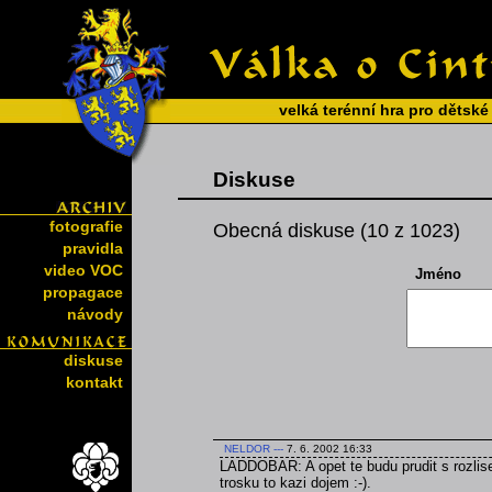
velká terénní hra pro dětské
Diskuse
fotografie
Obecná diskuse (10 z 1023)
pravidla
video VOC
Jméno
propagace
návody
diskuse
kontakt
NELDOR
---
7. 6. 2002 16:33
LADDOBAR: A opet te budu prudit s rozlise
trosku to kazi dojem :-).