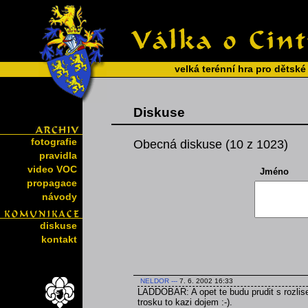
velká terénní hra pro dětské
Diskuse
fotografie
Obecná diskuse (10 z 1023)
pravidla
video VOC
Jméno
propagace
návody
diskuse
kontakt
NELDOR
---
7. 6. 2002 16:33
LADDOBAR: A opet te budu prudit s rozlise
trosku to kazi dojem :-).