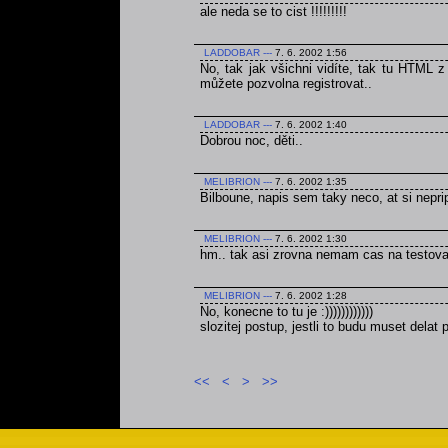
ale neda se to cist !!!!!!!!!
LADDOBAR
---
7. 6. 2002 1:56
No, tak jak všichni vidíte, tak tu HTML 
můžete pozvolna registrovat..
LADDOBAR
---
7. 6. 2002 1:40
Dobrou noc, děti..
MELIBRION
---
7. 6. 2002 1:35
Bilboune, napis sem taky neco, at si nepri
MELIBRION
---
7. 6. 2002 1:30
hm.. tak asi zrovna nemam cas na testovan
MELIBRION
---
7. 6. 2002 1:28
No, konecne to tu je :))))))))))))
slozitej postup, jestli to budu muset delat
<<
<
>
>>