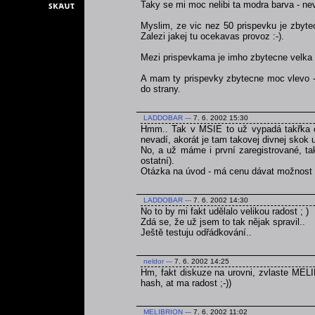
Taky se mi moc nelibi ta modra barva - ne
Myslim, ze vic nez 50 prispevku je zbytec
Zalezi jakej tu ocekavas provoz :-).
Mezi prispevkama je imho zbytecne velka m
A mam ty prispevky zbytecne moc vlevo -
do strany.
LADDOBAR
---
7. 6. 2002 15:30
Hmm.. Tak v MSIE to už vypadá takřka opt
nevadí, akorát je tam takovej divnej skok 
No, a už máme i první zaregistrované, 
ostatní).
Otázka na úvod - má cenu dávat možnost z
LADDOBAR
---
7. 6. 2002 14:30
No to by mi fakt udělalo velikou radost ; )
Zdá se, že už jsem to tak nějak spravil..
Ještě testuju odřádkování..
neldor
---
7. 6. 2002 14:25
Hm, fakt diskuze na urovni, zvlaste MELIB
hash, at ma radost ;-))
MELIBRION
---
7. 6. 2002 11:02