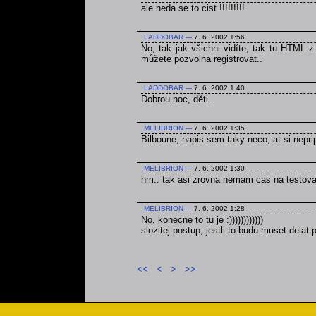
ale neda se to cist !!!!!!!!!
LADDOBAR
---
7. 6. 2002 1:56
No, tak jak všichni vidíte, tak tu HTML 
můžete pozvolna registrovat..
LADDOBAR
---
7. 6. 2002 1:40
Dobrou noc, děti..
MELIBRION
---
7. 6. 2002 1:35
Bilboune, napis sem taky neco, at si nepri
MELIBRION
---
7. 6. 2002 1:30
hm.. tak asi zrovna nemam cas na testovan
MELIBRION
---
7. 6. 2002 1:28
No, konecne to tu je :))))))))))))
slozitej postup, jestli to budu muset delat
<<
<
>
>>