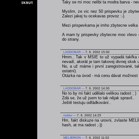
Taky se mi moc nelibi ta modra barva - ne
Myslim, ze vic nez 50 prispevku je zbytec
Zalezi jakej tu ocekavas provoz :-).
Mezi prispevkama je imho zbytecne velka m
A mam ty prispevky zbytecne moc vlevo -
do strany.
LADDOBAR
---
7. 6. 2002 15:30
Hmm.. Tak v MSIE to už vypadá takřka opt
nevadí, akorát je tam takovej divnej skok 
No, a už máme i první zaregistrované, 
ostatní).
Otázka na úvod - má cenu dávat možnost z
LADDOBAR
---
7. 6. 2002 14:30
No to by mi fakt udělalo velikou radost ; )
Zdá se, že už jsem to tak nějak spravil..
Ještě testuju odřádkování..
neldor
---
7. 6. 2002 14:25
Hm, fakt diskuze na urovni, zvlaste MELIB
hash, at ma radost ;-))
MELIBRION
---
7. 6. 2002 11:02