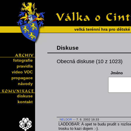
velká terénní hra pro dětské
Diskuse
fotografie
Obecná diskuse (10 z 1023)
pravidla
video VOC
Jméno
propagace
návody
diskuse
kontakt
NELDOR
---
7. 6. 2002 16:33
LADDOBAR: A opet te budu prudit s rozlise
trosku to kazi dojem :-).