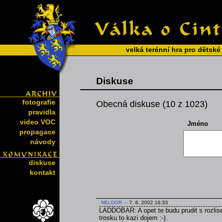
velká terénní hra pro dětské
Diskuse
fotografie
Obecná diskuse (10 z 1023)
pravidla
video VOC
Jméno
propagace
návody
diskuse
kontakt
NELDOR
---
7. 6. 2002 16:33
LADDOBAR: A opet te budu prudit s rozlise
trosku to kazi dojem :-).