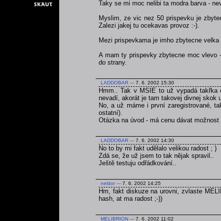
Taky se mi moc nelibi ta modra barva - ne
Myslim, ze vic nez 50 prispevku je zbytec
Zalezi jakej tu ocekavas provoz :-).
Mezi prispevkama je imho zbytecne velka m
A mam ty prispevky zbytecne moc vlevo -
do strany.
LADDOBAR
---
7. 6. 2002 15:30
Hmm.. Tak v MSIE to už vypadá takřka opt
nevadí, akorát je tam takovej divnej skok 
No, a už máme i první zaregistrované, 
ostatní).
Otázka na úvod - má cenu dávat možnost z
LADDOBAR
---
7. 6. 2002 14:30
No to by mi fakt udělalo velikou radost ; )
Zdá se, že už jsem to tak nějak spravil..
Ještě testuju odřádkování..
neldor
---
7. 6. 2002 14:25
Hm, fakt diskuze na urovni, zvlaste MELIB
hash, at ma radost ;-))
MELIBRION
---
7. 6. 2002 11:02