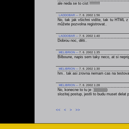
ale neda se to cist !!!!!!!!!
LADDOBAR
---
7. 6. 2002 1:56
No, tak jak všichni vidíte, tak tu HTML 
můžete pozvolna registrovat..
LADDOBAR
---
7. 6. 2002 1:40
Dobrou noc, děti..
MELIBRION
---
7. 6. 2002 1:35
Bilboune, napis sem taky neco, at si nepri
MELIBRION
---
7. 6. 2002 1:30
hm.. tak asi zrovna nemam cas na testovan
MELIBRION
---
7. 6. 2002 1:28
No, konecne to tu je :))))))))))))
slozitej postup, jestli to budu muset delat
<<
<
>
>>