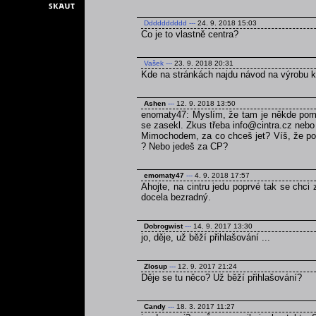
Dddddddddd
---
24. 9. 2018 15:03
Co je to vlastně centra?
Vašek
---
23. 9. 2018 20:31
Kde na stránkách najdu návod na výrobu 
Ashen
---
12. 9. 2018 13:50
enomaty47: Myslím, že tam je někde pomně
se zasekl. Zkus třeba info@cintra.cz nebo
Mimochodem, za co chceš jet? Víš, že poku
? Nebo jedeš za CP?
emomaty47
---
4. 9. 2018 17:57
Ahojte, na cintru jedu poprvé tak se chci
docela bezradný.
Dobrogwist
---
14. 9. 2017 13:30
jo, děje, už běží přihlašování ...
Zlosup
---
12. 9. 2017 21:24
Děje se tu něco? Už běží přihlašování?
Candy
---
18. 3. 2017 11:27