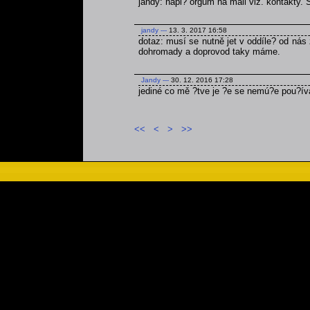
jandy: napi? orgům na mail viz. kontakty.
jandy
---
13. 3. 2017 16:58
dotaz: musí se nutně jet v oddíle? od nás 
dohromady a doprovod taky máme.
Jandy
---
30. 12. 2016 17:28
jediné co mě ?tve je ?e se nemú?e pou?ív
<<
<
>
>>