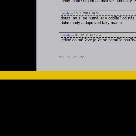
jandy: napi? orgům na mail viz. kontakty.
jandy
---
13. 3. 2017 16:58
dotaz: musí se nutně jet v oddíle? od nás 
dohromady a doprovod taky máme.
Jandy
---
30. 12. 2016 17:28
jediné co mě ?tve je ?e se nemú?e pou?ív
<<
<
>
>>