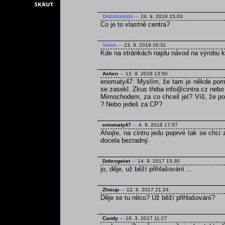
Dddddddddd
---
24. 9. 2018 15:03
Co je to vlastně centra?
Vašek
---
23. 9. 2018 20:31
Kde na stránkách najdu návod na výrobu 
Ashen
---
12. 9. 2018 13:50
enomaty47: Myslím, že tam je někde pomně
se zasekl. Zkus třeba info@cintra.cz nebo
Mimochodem, za co chceš jet? Víš, že poku
? Nebo jedeš za CP?
emomaty47
---
4. 9. 2018 17:57
Ahojte, na cintru jedu poprvé tak se chci
docela bezradný.
Dobrogwist
---
14. 9. 2017 13:30
jo, děje, už běží přihlašování ...
Zlosup
---
12. 9. 2017 21:24
Děje se tu něco? Už běží přihlašování?
Candy
---
18. 3. 2017 11:27