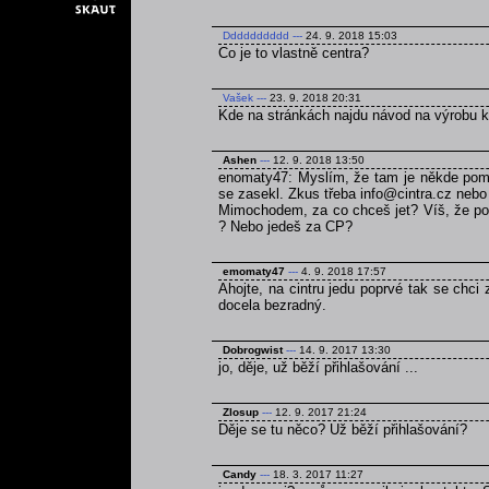
Dddddddddd
---
24. 9. 2018 15:03
Co je to vlastně centra?
Vašek
---
23. 9. 2018 20:31
Kde na stránkách najdu návod na výrobu 
Ashen
---
12. 9. 2018 13:50
enomaty47: Myslím, že tam je někde pomně
se zasekl. Zkus třeba info@cintra.cz nebo
Mimochodem, za co chceš jet? Víš, že poku
? Nebo jedeš za CP?
emomaty47
---
4. 9. 2018 17:57
Ahojte, na cintru jedu poprvé tak se chci
docela bezradný.
Dobrogwist
---
14. 9. 2017 13:30
jo, děje, už běží přihlašování ...
Zlosup
---
12. 9. 2017 21:24
Děje se tu něco? Už běží přihlašování?
Candy
---
18. 3. 2017 11:27