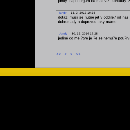
jandy: napi? orgům na mail viz. kontakty.
jandy
---
13. 3. 2017 16:58
dotaz: musí se nutně jet v oddíle? od nás 
dohromady a doprovod taky máme.
Jandy
---
30. 12. 2016 17:28
jediné co mě ?tve je ?e se nemú?e pou?ív
<<
<
>
>>