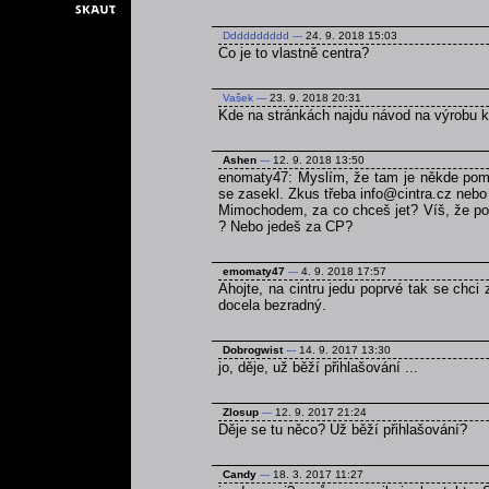
Dddddddddd
---
24. 9. 2018 15:03
Co je to vlastně centra?
Vašek
---
23. 9. 2018 20:31
Kde na stránkách najdu návod na výrobu 
Ashen
---
12. 9. 2018 13:50
enomaty47: Myslím, že tam je někde pomně
se zasekl. Zkus třeba info@cintra.cz nebo
Mimochodem, za co chceš jet? Víš, že poku
? Nebo jedeš za CP?
emomaty47
---
4. 9. 2018 17:57
Ahojte, na cintru jedu poprvé tak se chci
docela bezradný.
Dobrogwist
---
14. 9. 2017 13:30
jo, děje, už běží přihlašování ...
Zlosup
---
12. 9. 2017 21:24
Děje se tu něco? Už běží přihlašování?
Candy
---
18. 3. 2017 11:27