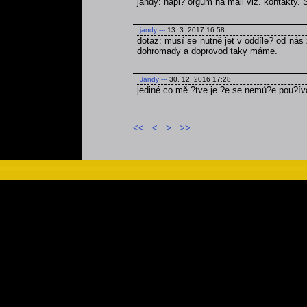
jandy: napi? orgům na mail viz. kontakty.
jandy
---
13. 3. 2017 16:58
dotaz: musí se nutně jet v oddíle? od nás 
dohromady a doprovod taky máme.
Jandy
---
30. 12. 2016 17:28
jediné co mě ?tve je ?e se nemú?e pou?ív
<<
<
>
>>