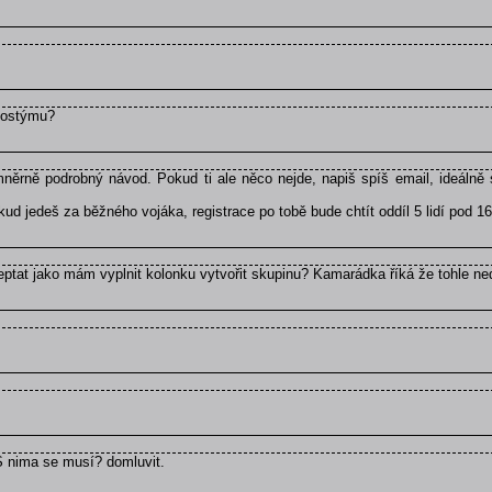
kostýmu?
ěrně podrobný návod. Pokud ti ale něco nejde, napiš spíš email, ideálně 
d jedeš za běžného vojáka, registrace po tobě bude chtít oddíl 5 lidí pod 16
zeptat jako mám vyplnit kolonku vytvořit skupinu? Kamarádka říká že tohle ne
 S nima se musí? domluvit.