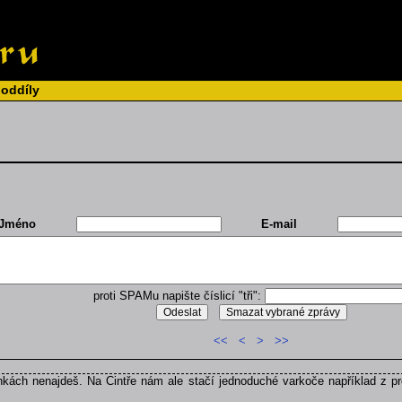
 oddíly
Jméno
E-mail
proti SPAMu napište číslicí "tři":
<<
<
>
>>
kách nenajdeš. Na Cintře nám ale stačí jednoduché varkoče například z pr