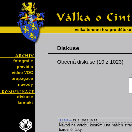
velká terénní hra pro dětské
Diskuse
fotografie
Obecná diskuse (10 z 1023)
pravidla
video VOC
propagace
návody
diskuse
kontakt
LLSM
---
25. 9. 2018 10:14
Návod na výrobu kostýmu na našich strán
barevné látky.