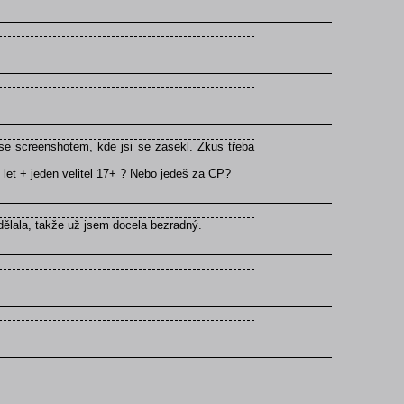
se screenshotem, kde jsi se zasekl. Zkus třeba
 let + jeden velitel 17+ ? Nebo jedeš za CP?
dělala, takže už jsem docela bezradný.