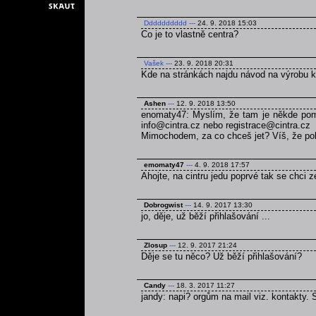
Dddddddddd
---
24. 9. 2018 15:03
Co je to vlastně centra?
Vašek
---
23. 9. 2018 20:31
Kde na stránkách najdu návod na výrobu 
Ashen
---
12. 9. 2018 13:50
enomaty47: Myslím, že tam je někde pomn
info@cintra.cz nebo registrace@cintra.cz
Mimochodem, za co chceš jet? Víš, že poku
emomaty47
---
4. 9. 2018 17:57
Ahojte, na cintru jedu poprvé tak se chci 
Dobrogwist
---
14. 9. 2017 13:30
jo, děje, už běží přihlašování ...
Zlosup
---
12. 9. 2017 21:24
Děje se tu něco? Už běží přihlašování?
Candy
---
18. 3. 2017 11:27
jandy: napi? orgům na mail viz. kontakty.