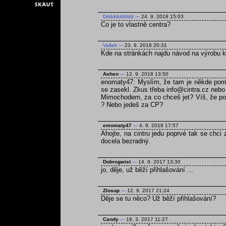
Dddddddddd
---
24. 9. 2018 15:03
Co je to vlastně centra?
Vašek
---
23. 9. 2018 20:31
Kde na stránkách najdu návod na výrobu 
Ashen
---
12. 9. 2018 13:50
enomaty47: Myslím, že tam je někde pomně
se zasekl. Zkus třeba info@cintra.cz nebo
Mimochodem, za co chceš jet? Víš, že poku
? Nebo jedeš za CP?
emomaty47
---
4. 9. 2018 17:57
Ahojte, na cintru jedu poprvé tak se chci
docela bezradný.
Dobrogwist
---
14. 9. 2017 13:30
jo, děje, už běží přihlašování ...
Zlosup
---
12. 9. 2017 21:24
Děje se tu něco? Už běží přihlašování?
Candy
---
18. 3. 2017 11:27