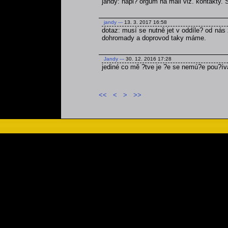
jandy: napi? orgům na mail viz. kontakty.
jandy
---
13. 3. 2017 16:58
dotaz: musí se nutně jet v oddíle? od nás 
dohromady a doprovod taky máme.
Jandy
---
30. 12. 2016 17:28
jediné co mě ?tve je ?e se nemú?e pou?ív
<<
<
>
>>