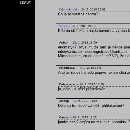
Dddddddddd
---
24. 9. 2018 15:03
Co je to vlastně centra?
Vašek
---
23. 9. 2018 20:31
Kde na stránkách najdu návod na výrobu 
Ashen
---
12. 9. 2018 13:50
enomaty47: Myslím, že tam je někde pomn
info@cintra.cz nebo registrace@cintra.cz
Mimochodem, za co chceš jet? Víš, že poku
emomaty47
---
4. 9. 2018 17:57
Ahojte, na cintru jedu poprvé tak se chci 
Dobrogwist
---
14. 9. 2017 13:30
jo, děje, už běží přihlašování ...
Zlosup
---
12. 9. 2017 21:24
Děje se tu něco? Už běží přihlašování?
Candy
---
18. 3. 2017 11:27
jandy: napi? orgům na mail viz. kontakty.