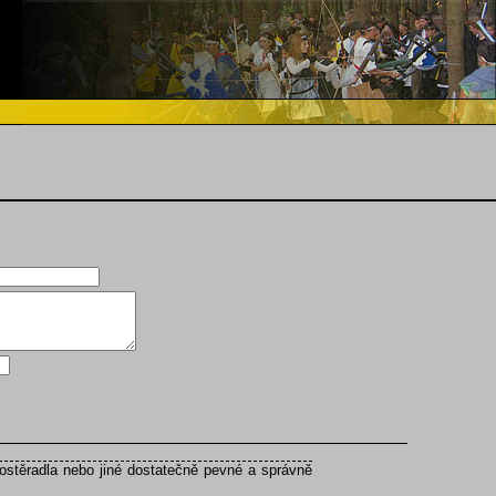
ostěradla nebo jiné dostatečně pevné a správně