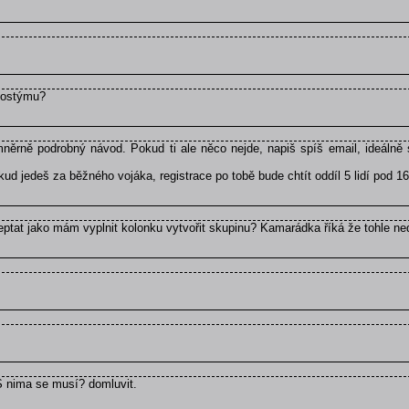
kostýmu?
ěrně podrobný návod. Pokud ti ale něco nejde, napiš spíš email, ideálně 
d jedeš za běžného vojáka, registrace po tobě bude chtít oddíl 5 lidí pod 16
zeptat jako mám vyplnit kolonku vytvořit skupinu? Kamarádka říká že tohle ne
 S nima se musí? domluvit.