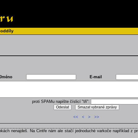
 oddíly
Jméno
E-mail
proti SPAMu napište číslicí "tři":
<<
<
>
>>
kách nenajdeš. Na Cintře nám ale stačí jednoduché varkoče například z pr