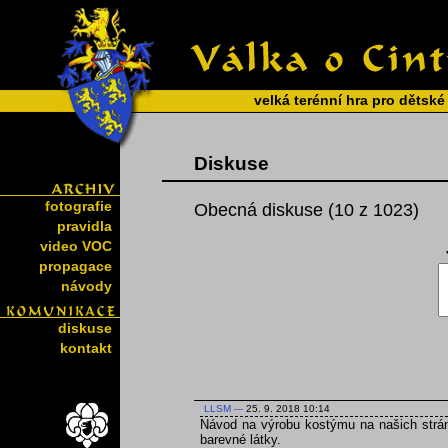
velká terénní hra pro dětské
Diskuse
fotografie
Obecná diskuse (10 z 1023)
pravidla
video VOC
propagace
návody
diskuse
kontakt
LLSM
---
25. 9. 2018 10:14
Návod na výrobu kostýmu na našich strán
barevné látky.