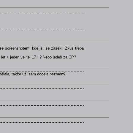
se screenshotem, kde jsi se zasekl. Zkus třeba
 let + jeden velitel 17+ ? Nebo jedeš za CP?
dělala, takže už jsem docela bezradný.