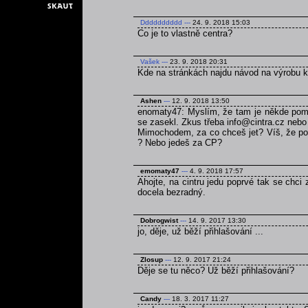
Dddddddddd
---
24. 9. 2018 15:03
Co je to vlastně centra?
Vašek
---
23. 9. 2018 20:31
Kde na stránkách najdu návod na výrobu 
Ashen
---
12. 9. 2018 13:50
enomaty47: Myslím, že tam je někde pomně
se zasekl. Zkus třeba info@cintra.cz nebo
Mimochodem, za co chceš jet? Víš, že poku
? Nebo jedeš za CP?
emomaty47
---
4. 9. 2018 17:57
Ahojte, na cintru jedu poprvé tak se chci
docela bezradný.
Dobrogwist
---
14. 9. 2017 13:30
jo, děje, už běží přihlašování ...
Zlosup
---
12. 9. 2017 21:24
Děje se tu něco? Už běží přihlašování?
Candy
---
18. 3. 2017 11:27