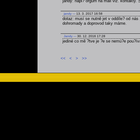
jandy: napi? orgům na mail viz. kontakty.
jandy
---
13. 3. 2017 16:58
dotaz: musí se nutně jet v oddíle? od nás 
dohromady a doprovod taky máme.
Jandy
---
30. 12. 2016 17:28
jediné co mě ?tve je ?e se nemú?e pou?ív
<<
<
>
>>