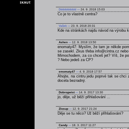
Dddddddddd
---
24. 9. 2018 15:03
Co je to vlastně centra?
Vašek
---
23. 9. 2018 20:31
Kde na stránkách najdu návod na výrobu 
Ashen
---
12. 9. 2018 13:50
enomaty47: Myslím, že tam je někde pomně
se zasekl. Zkus třeba info@cintra.cz nebo
Mimochodem, za co chceš jet? Víš, že poku
? Nebo jedeš za CP?
emomaty47
---
4. 9. 2018 17:57
Ahojte, na cintru jedu poprvé tak se chci
docela bezradný.
Dobrogwist
---
14. 9. 2017 13:30
jo, děje, už běží přihlašování ...
Zlosup
---
12. 9. 2017 21:24
Děje se tu něco? Už běží přihlašování?
Candy
---
18. 3. 2017 11:27