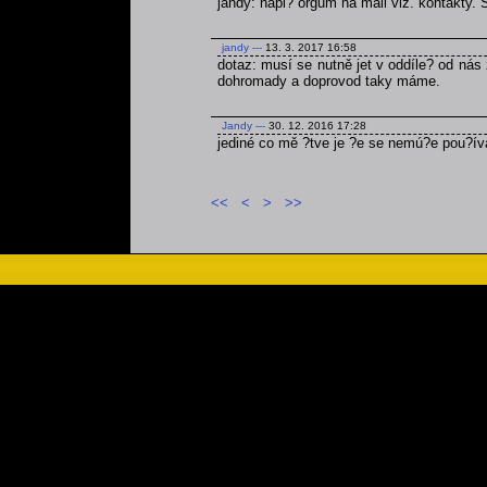
jandy: napi? orgům na mail viz. kontakty.
jandy
---
13. 3. 2017 16:58
dotaz: musí se nutně jet v oddíle? od nás 
dohromady a doprovod taky máme.
Jandy
---
30. 12. 2016 17:28
jediné co mě ?tve je ?e se nemú?e pou?ív
<<
<
>
>>