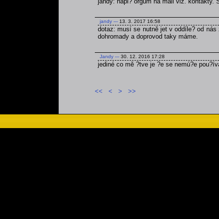
jandy: napi? orgům na mail viz. kontakty.
jandy
---
13. 3. 2017 16:58
dotaz: musí se nutně jet v oddíle? od nás 
dohromady a doprovod taky máme.
Jandy
---
30. 12. 2016 17:28
jediné co mě ?tve je ?e se nemú?e pou?ív
<<
<
>
>>