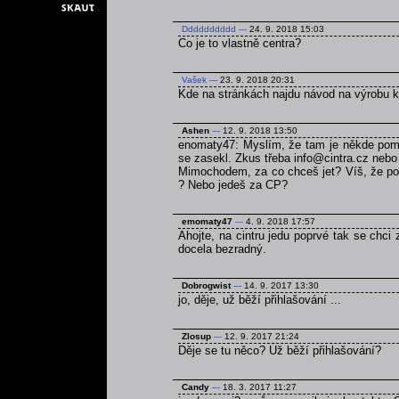
Dddddddddd
---
24. 9. 2018 15:03
Co je to vlastně centra?
Vašek
---
23. 9. 2018 20:31
Kde na stránkách najdu návod na výrobu 
Ashen
---
12. 9. 2018 13:50
enomaty47: Myslím, že tam je někde pomně
se zasekl. Zkus třeba info@cintra.cz nebo
Mimochodem, za co chceš jet? Víš, že poku
? Nebo jedeš za CP?
emomaty47
---
4. 9. 2018 17:57
Ahojte, na cintru jedu poprvé tak se chci
docela bezradný.
Dobrogwist
---
14. 9. 2017 13:30
jo, děje, už běží přihlašování ...
Zlosup
---
12. 9. 2017 21:24
Děje se tu něco? Už běží přihlašování?
Candy
---
18. 3. 2017 11:27