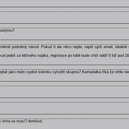
kostýmu?
ěrně podrobný návod. Pokud ti ale něco nejde, napiš spíš email, ideálně 
d jedeš za běžného vojáka, registrace po tobě bude chtít oddíl 5 lidí pod 16
zeptat jako mám vyplnit kolonku vytvořit skupinu? Kamarádka říká že tohle ne
 S nima se musí? domluvit.