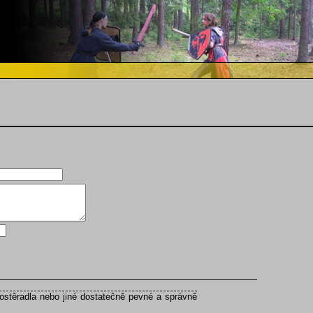
ostěradla nebo jiné dostatečně pevné a správně