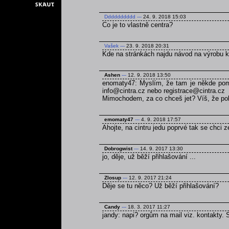
Dddddddddd
---
24. 9. 2018 15:03
Co je to vlastně centra?
Vašek
---
23. 9. 2018 20:31
Kde na stránkách najdu návod na výrobu 
Ashen
---
12. 9. 2018 13:50
enomaty47: Myslím, že tam je někde pomn
info@cintra.cz nebo registrace@cintra.cz
Mimochodem, za co chceš jet? Víš, že poku
emomaty47
---
4. 9. 2018 17:57
Ahojte, na cintru jedu poprvé tak se chci 
Dobrogwist
---
14. 9. 2017 13:30
jo, děje, už běží přihlašování ...
Zlosup
---
12. 9. 2017 21:24
Děje se tu něco? Už běží přihlašování?
Candy
---
18. 3. 2017 11:27
jandy: napi? orgům na mail viz. kontakty.