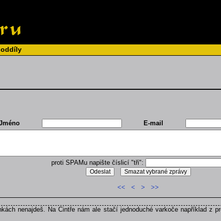
 oddíly
Jméno
E-mail
proti SPAMu napište číslicí "tři":
<<
<
>
>>
kách nenajdeš. Na Cintře nám ale stačí jednoduché varkoče například z pr