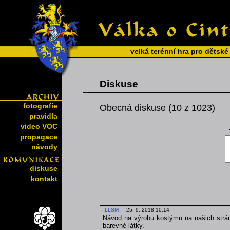
velká terénní hra pro dětské
Diskuse
fotografie
Obecná diskuse (10 z 1023)
pravidla
video VOC
propagace
návody
diskuse
kontakt
LLSM
---
25. 9. 2018 10:14
Návod na výrobu kostýmu na našich strán
barevné látky.