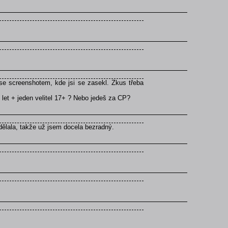
se screenshotem, kde jsi se zasekl. Zkus třeba
 let + jeden velitel 17+ ? Nebo jedeš za CP?
dělala, takže už jsem docela bezradný.