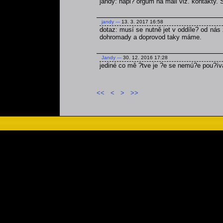
jandy: napi? orgům na mail viz. kontakty.
jandy
---
13. 3. 2017 16:58
dotaz: musí se nutně jet v oddíle? od nás 
dohromady a doprovod taky máme.
Jandy
---
30. 12. 2016 17:28
jediné co mě ?tve je ?e se nemú?e pou?ív
<<
<
>
>>