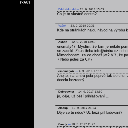
Dddddddddd
---
24. 9. 2018 15:03
Co je to vlastně centra?
Vašek
---
23. 9. 2018 20:31
Kde na stránkách najdu návod na výrobu 
Ashen
---
12. 9. 2018 13:50
enomaty47: Myslím, že tam je někde pomně
se zasekl. Zkus třeba info@cintra.cz nebo
Mimochodem, za co chceš jet? Víš, že poku
? Nebo jedeš za CP?
emomaty47
---
4. 9. 2018 17:57
Ahojte, na cintru jedu poprvé tak se chci
docela bezradný.
Dobrogwist
---
14. 9. 2017 13:30
jo, děje, už běží přihlašování ...
Zlosup
---
12. 9. 2017 21:24
Děje se tu něco? Už běží přihlašování?
Candy
---
18. 3. 2017 11:27