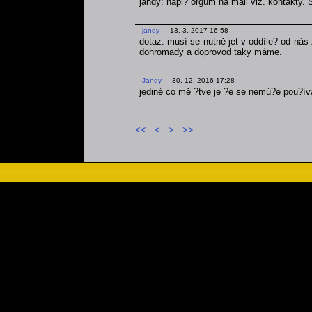
jandy: napi? orgům na mail viz. kontakty.
jandy
---
13. 3. 2017 16:58
dotaz: musí se nutně jet v oddíle? od nás 
dohromady a doprovod taky máme.
Jandy
---
30. 12. 2016 17:28
jediné co mě ?tve je ?e se nemú?e pou?ív
<<
<
>
>>