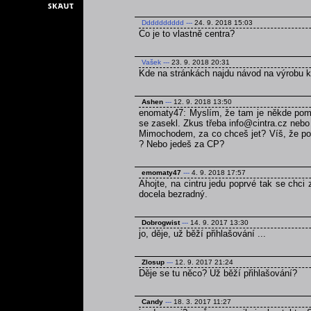
Dddddddddd
---
24. 9. 2018 15:03
Co je to vlastně centra?
Vašek
---
23. 9. 2018 20:31
Kde na stránkách najdu návod na výrobu 
Ashen
---
12. 9. 2018 13:50
enomaty47: Myslím, že tam je někde pomně
se zasekl. Zkus třeba info@cintra.cz nebo
Mimochodem, za co chceš jet? Víš, že poku
? Nebo jedeš za CP?
emomaty47
---
4. 9. 2018 17:57
Ahojte, na cintru jedu poprvé tak se chci
docela bezradný.
Dobrogwist
---
14. 9. 2017 13:30
jo, děje, už běží přihlašování ...
Zlosup
---
12. 9. 2017 21:24
Děje se tu něco? Už běží přihlašování?
Candy
---
18. 3. 2017 11:27