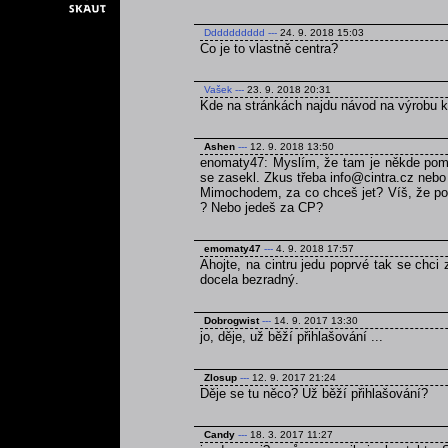
Dddddddddd
---
24. 9. 2018 15:03
Co je to vlastně centra?
Vašek
---
23. 9. 2018 20:31
Kde na stránkách najdu návod na výrobu 
Ashen
---
12. 9. 2018 13:50
enomaty47: Myslím, že tam je někde pomně
se zasekl. Zkus třeba info@cintra.cz nebo
Mimochodem, za co chceš jet? Víš, že poku
? Nebo jedeš za CP?
emomaty47
---
4. 9. 2018 17:57
Ahojte, na cintru jedu poprvé tak se chci
docela bezradný.
Dobrogwist
---
14. 9. 2017 13:30
jo, děje, už běží přihlašování ...
Zlosup
---
12. 9. 2017 21:24
Děje se tu něco? Už běží přihlašování?
Candy
---
18. 3. 2017 11:27