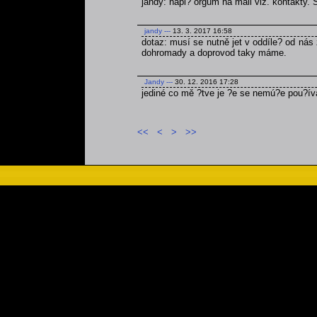
jandy: napi? orgům na mail viz. kontakty.
jandy
---
13. 3. 2017 16:58
dotaz: musí se nutně jet v oddíle? od nás 
dohromady a doprovod taky máme.
Jandy
---
30. 12. 2016 17:28
jediné co mě ?tve je ?e se nemú?e pou?ív
<<
<
>
>>