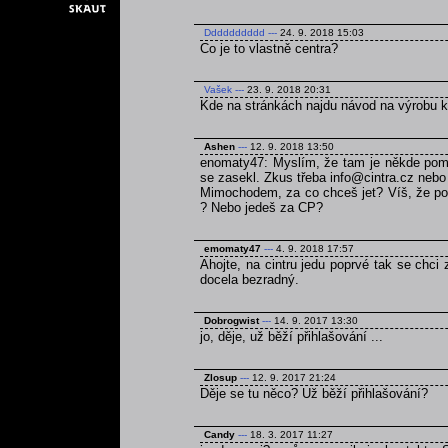
Dddddddddd
---
24. 9. 2018 15:03
Co je to vlastně centra?
Vašek
---
23. 9. 2018 20:31
Kde na stránkách najdu návod na výrobu 
Ashen
---
12. 9. 2018 13:50
enomaty47: Myslím, že tam je někde pomně
se zasekl. Zkus třeba info@cintra.cz nebo
Mimochodem, za co chceš jet? Víš, že poku
? Nebo jedeš za CP?
emomaty47
---
4. 9. 2018 17:57
Ahojte, na cintru jedu poprvé tak se chci
docela bezradný.
Dobrogwist
---
14. 9. 2017 13:30
jo, děje, už běží přihlašování ...
Zlosup
---
12. 9. 2017 21:24
Děje se tu něco? Už běží přihlašování?
Candy
---
18. 3. 2017 11:27