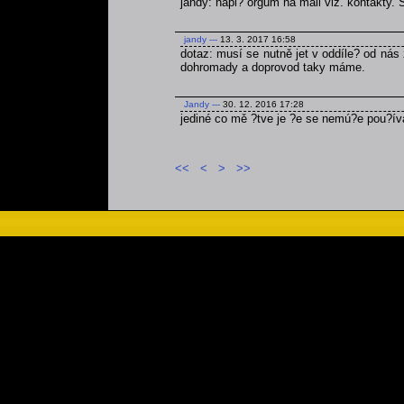
jandy: napi? orgům na mail viz. kontakty.
jandy
---
13. 3. 2017 16:58
dotaz: musí se nutně jet v oddíle? od nás 
dohromady a doprovod taky máme.
Jandy
---
30. 12. 2016 17:28
jediné co mě ?tve je ?e se nemú?e pou?ív
<<
<
>
>>