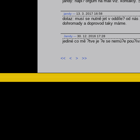
jandy: napi? orgům na mail viz. kontakty.
jandy
---
13. 3. 2017 16:58
dotaz: musí se nutně jet v oddíle? od nás 
dohromady a doprovod taky máme.
Jandy
---
30. 12. 2016 17:28
jediné co mě ?tve je ?e se nemú?e pou?ív
<<
<
>
>>