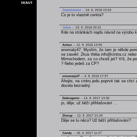
Dddddddddd
---
24. 9. 2018 15:03
Co je to vlastně centra?
Vašek
---
23. 9. 2018 20:31
Kde na stránkách najdu návod na výrobu 
Ashen
---
12. 9. 2018 13:50
enomaty47: Myslím, že tam je někde pomně
se zasekl. Zkus třeba info@cintra.cz nebo
Mimochodem, za co chceš jet? Víš, že poku
? Nebo jedeš za CP?
emomaty47
---
4. 9. 2018 17:57
Ahojte, na cintru jedu poprvé tak se chci
docela bezradný.
Dobrogwist
---
14. 9. 2017 13:30
jo, děje, už běží přihlašování ...
Zlosup
---
12. 9. 2017 21:24
Děje se tu něco? Už běží přihlašování?
Candy
---
18. 3. 2017 11:27