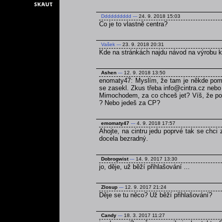
Dddddddddd
---
24. 9. 2018 15:03
Co je to vlastně centra?
Vašek
---
23. 9. 2018 20:31
Kde na stránkách najdu návod na výrobu 
Ashen
---
12. 9. 2018 13:50
enomaty47: Myslím, že tam je někde pomně
se zasekl. Zkus třeba info@cintra.cz nebo
Mimochodem, za co chceš jet? Víš, že poku
? Nebo jedeš za CP?
emomaty47
---
4. 9. 2018 17:57
Ahojte, na cintru jedu poprvé tak se chci
docela bezradný.
Dobrogwist
---
14. 9. 2017 13:30
jo, děje, už běží přihlašování ...
Zlosup
---
12. 9. 2017 21:24
Děje se tu něco? Už běží přihlašování?
Candy
---
18. 3. 2017 11:27