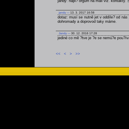
jandy: napi? orgům na mail viz. kontakty.
jandy
---
13. 3. 2017 16:58
dotaz: musí se nutně jet v oddíle? od nás 
dohromady a doprovod taky máme.
Jandy
---
30. 12. 2016 17:28
jediné co mě ?tve je ?e se nemú?e pou?ív
<<
<
>
>>