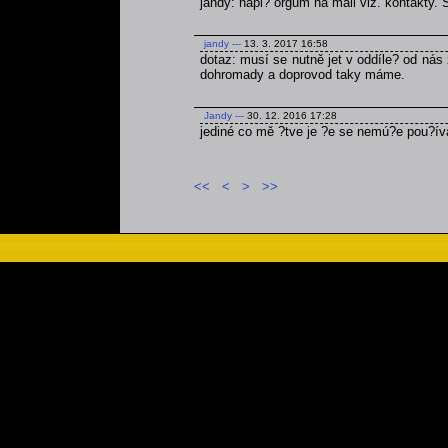
jandy: napi? orgům na mail viz. kontakty.
jandy
---
13. 3. 2017 16:58
dotaz: musí se nutně jet v oddíle? od nás 
dohromady a doprovod taky máme.
Jandy
---
30. 12. 2016 17:28
jediné co mě ?tve je ?e se nemú?e pou?ív
<<
<
>
>>