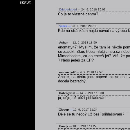
Dddddddddd
---
24. 9. 2018 15:03
Co je to vlastně centra?
Vašek
---
23. 9. 2018 20:31
Kde na stránkách najdu návod na výrobu 
Ashen
---
12. 9. 2018 13:50
enomaty47: Myslím, že tam je někde pomně
se zasekl. Zkus třeba info@cintra.cz nebo
Mimochodem, za co chceš jet? Víš, že poku
? Nebo jedeš za CP?
emomaty47
---
4. 9. 2018 17:57
Ahojte, na cintru jedu poprvé tak se chci
docela bezradný.
Dobrogwist
---
14. 9. 2017 13:30
jo, děje, už běží přihlašování ...
Zlosup
---
12. 9. 2017 21:24
Děje se tu něco? Už běží přihlašování?
Candy
---
18. 3. 2017 11:27