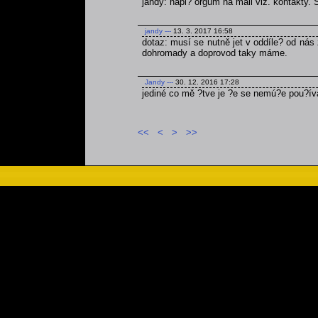
jandy: napi? orgům na mail viz. kontakty.
jandy
---
13. 3. 2017 16:58
dotaz: musí se nutně jet v oddíle? od nás 
dohromady a doprovod taky máme.
Jandy
---
30. 12. 2016 17:28
jediné co mě ?tve je ?e se nemú?e pou?ív
<<
<
>
>>