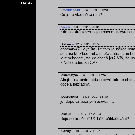
Dddddddddd
---
24. 9. 2018 15:03
Co je to vlastně centra?
Vašek
---
23. 9. 2018 20:31
Kde na stránkách najdu návod na výrobu 
Ashen
---
12. 9. 2018 13:50
enomaty47: Myslím, že tam je někde pomně
se zasekl. Zkus třeba info@cintra.cz nebo
Mimochodem, za co chceš jet? Víš, že poku
? Nebo jedeš za CP?
emomaty47
---
4. 9. 2018 17:57
Ahojte, na cintru jedu poprvé tak se chci
docela bezradný.
Dobrogwist
---
14. 9. 2017 13:30
jo, děje, už běží přihlašování ...
Zlosup
---
12. 9. 2017 21:24
Děje se tu něco? Už běží přihlašování?
Candy
---
18. 3. 2017 11:27