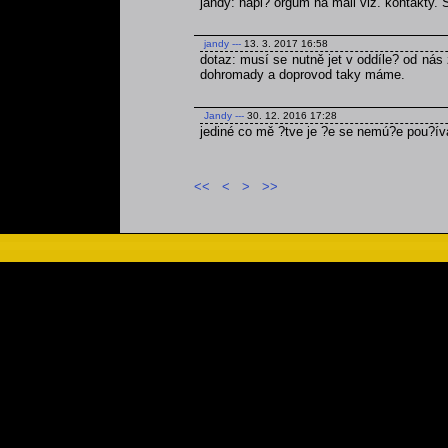
jandy: napi? orgům na mail viz. kontakty.
jandy
---
13. 3. 2017 16:58
dotaz: musí se nutně jet v oddíle? od nás 
dohromady a doprovod taky máme.
Jandy
---
30. 12. 2016 17:28
jediné co mě ?tve je ?e se nemú?e pou?ív
<<
<
>
>>