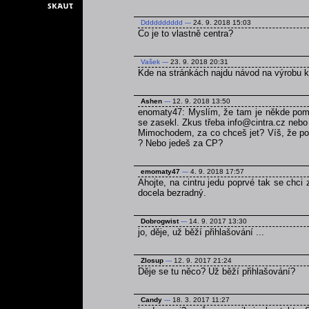
Dddddddddd
---
24. 9. 2018 15:03
Co je to vlastně centra?
Vašek
---
23. 9. 2018 20:31
Kde na stránkách najdu návod na výrobu 
Ashen
---
12. 9. 2018 13:50
enomaty47: Myslím, že tam je někde pomně
se zasekl. Zkus třeba info@cintra.cz nebo
Mimochodem, za co chceš jet? Víš, že poku
? Nebo jedeš za CP?
emomaty47
---
4. 9. 2018 17:57
Ahojte, na cintru jedu poprvé tak se chci
docela bezradný.
Dobrogwist
---
14. 9. 2017 13:30
jo, děje, už běží přihlašování ...
Zlosup
---
12. 9. 2017 21:24
Děje se tu něco? Už běží přihlašování?
Candy
---
18. 3. 2017 11:27