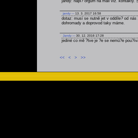
jandy: napi? orgům na mail viz. kontakty.
jandy
---
13. 3. 2017 16:58
dotaz: musí se nutně jet v oddíle? od nás 
dohromady a doprovod taky máme.
Jandy
---
30. 12. 2016 17:28
jediné co mě ?tve je ?e se nemú?e pou?ív
<<
<
>
>>