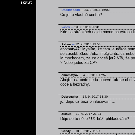
Dddddddddd
---
24. 9. 2018 15:03
Co je to vlastně centra?
Vašek
---
23. 9. 2018 20:31
Kde na stránkách najdu návod na výrobu 
Ashen
---
12. 9. 2018 13:50
enomaty47: Myslím, že tam je někde pomně
se zasekl. Zkus třeba info@cintra.cz nebo
Mimochodem, za co chceš jet? Víš, že poku
? Nebo jedeš za CP?
emomaty47
---
4. 9. 2018 17:57
Ahojte, na cintru jedu poprvé tak se chci
docela bezradný.
Dobrogwist
---
14. 9. 2017 13:30
jo, děje, už běží přihlašování ...
Zlosup
---
12. 9. 2017 21:24
Děje se tu něco? Už běží přihlašování?
Candy
---
18. 3. 2017 11:27