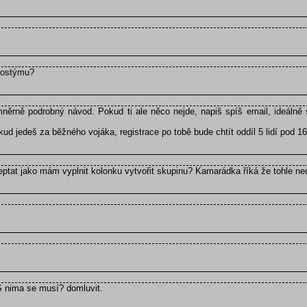
kostýmu?
ěrně podrobný návod. Pokud ti ale něco nejde, napiš spíš email, ideálně 
d jedeš za běžného vojáka, registrace po tobě bude chtít oddíl 5 lidí pod 16
zeptat jako mám vyplnit kolonku vytvořit skupinu? Kamarádka říká že tohle ne
 S nima se musí? domluvit.