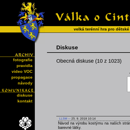
velká terénní hra pro dětské
Diskuse
fotografie
Obecná diskuse (10 z 1023)
pravidla
video VOC
propagace
návody
diskuse
kontakt
LLSM
---
25. 9. 2018 10:14
Návod na výrobu kostýmu na našich strán
barevné látky.