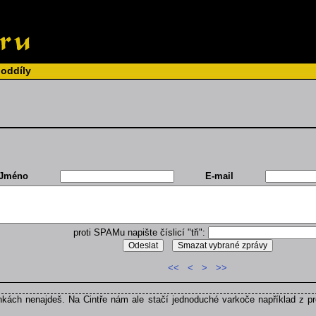
 oddíly
Jméno
E-mail
proti SPAMu napište číslicí "tři":
<<
<
>
>>
kách nenajdeš. Na Cintře nám ale stačí jednoduché varkoče například z pr