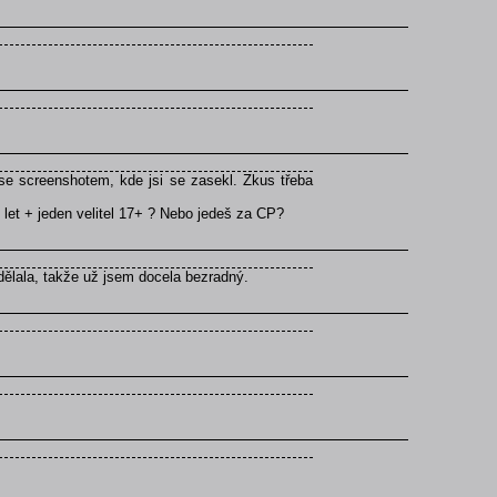
se screenshotem, kde jsi se zasekl. Zkus třeba
 let + jeden velitel 17+ ? Nebo jedeš za CP?
dělala, takže už jsem docela bezradný.