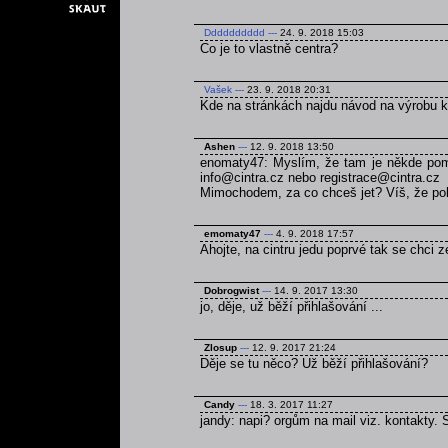
Dddddddddd
---
24. 9. 2018 15:03
Co je to vlastně centra?
Vašek
---
23. 9. 2018 20:31
Kde na stránkách najdu návod na výrobu 
Ashen
---
12. 9. 2018 13:50
enomaty47: Myslím, že tam je někde pomn
info@cintra.cz nebo registrace@cintra.cz
Mimochodem, za co chceš jet? Víš, že poku
emomaty47
---
4. 9. 2018 17:57
Ahojte, na cintru jedu poprvé tak se chci 
Dobrogwist
---
14. 9. 2017 13:30
jo, děje, už běží přihlašování ...
Zlosup
---
12. 9. 2017 21:24
Děje se tu něco? Už běží přihlašování?
Candy
---
18. 3. 2017 11:27
jandy: napi? orgům na mail viz. kontakty.