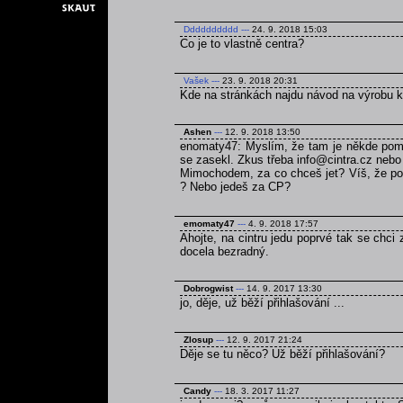
Dddddddddd
---
24. 9. 2018 15:03
Co je to vlastně centra?
Vašek
---
23. 9. 2018 20:31
Kde na stránkách najdu návod na výrobu 
Ashen
---
12. 9. 2018 13:50
enomaty47: Myslím, že tam je někde pomně
se zasekl. Zkus třeba info@cintra.cz nebo
Mimochodem, za co chceš jet? Víš, že poku
? Nebo jedeš za CP?
emomaty47
---
4. 9. 2018 17:57
Ahojte, na cintru jedu poprvé tak se chci
docela bezradný.
Dobrogwist
---
14. 9. 2017 13:30
jo, děje, už běží přihlašování ...
Zlosup
---
12. 9. 2017 21:24
Děje se tu něco? Už běží přihlašování?
Candy
---
18. 3. 2017 11:27