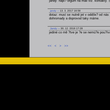
jandy: napi? orgům na mail viz. kontakty.
jandy
---
13. 3. 2017 16:58
dotaz: musí se nutně jet v oddíle? od nás 
dohromady a doprovod taky máme.
Jandy
---
30. 12. 2016 17:28
jediné co mě ?tve je ?e se nemú?e pou?ív
<<
<
>
>>