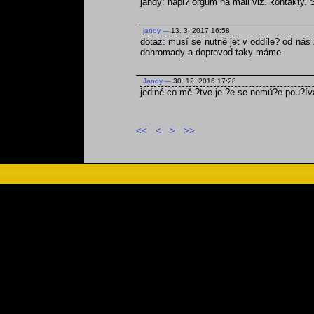
jandy: napi? orgům na mail viz. kontakty.
jandy
---
13. 3. 2017 16:58
dotaz: musí se nutně jet v oddíle? od nás 
dohromady a doprovod taky máme.
Jandy
---
30. 12. 2016 17:28
jediné co mě ?tve je ?e se nemú?e pou?ív
<<
<
>
>>