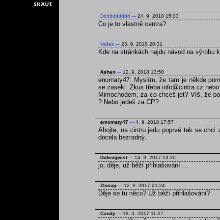
Dddddddddd
---
24. 9. 2018 15:03
Co je to vlastně centra?
Vašek
---
23. 9. 2018 20:31
Kde na stránkách najdu návod na výrobu 
Ashen
---
12. 9. 2018 13:50
enomaty47: Myslím, že tam je někde pomně
se zasekl. Zkus třeba info@cintra.cz nebo
Mimochodem, za co chceš jet? Víš, že poku
? Nebo jedeš za CP?
emomaty47
---
4. 9. 2018 17:57
Ahojte, na cintru jedu poprvé tak se chci
docela bezradný.
Dobrogwist
---
14. 9. 2017 13:30
jo, děje, už běží přihlašování ...
Zlosup
---
12. 9. 2017 21:24
Děje se tu něco? Už běží přihlašování?
Candy
---
18. 3. 2017 11:27