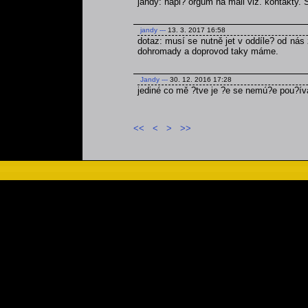
jandy: napi? orgům na mail viz. kontakty.
jandy
---
13. 3. 2017 16:58
dotaz: musí se nutně jet v oddíle? od nás 
dohromady a doprovod taky máme.
Jandy
---
30. 12. 2016 17:28
jediné co mě ?tve je ?e se nemú?e pou?ív
<<
<
>
>>