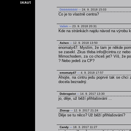
Dddddddddd
---
24. 9. 2018 15:03
Co je to vlastně centra?
Vašek
---
23. 9. 2018 20:31
Kde na stránkách najdu návod na výrobu 
Ashen
---
12. 9. 2018 13:50
enomaty47: Myslím, že tam je někde pomně
se zasekl. Zkus třeba info@cintra.cz nebo
Mimochodem, za co chceš jet? Víš, že poku
? Nebo jedeš za CP?
emomaty47
---
4. 9. 2018 17:57
Ahojte, na cintru jedu poprvé tak se chci
docela bezradný.
Dobrogwist
---
14. 9. 2017 13:30
jo, děje, už běží přihlašování ...
Zlosup
---
12. 9. 2017 21:24
Děje se tu něco? Už běží přihlašování?
Candy
---
18. 3. 2017 11:27