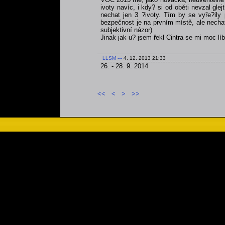
ivoty navíc, i kdy? si od oběti nevzal gl
nechat jen 3 ?ivoty. Tím by se vyře?ily
bezpečnost je na prvním místě, ale nechat
subjektivní názor)
Jinak jak u? jsem řekl Cintra se mi moc lí
LLSM
---
4. 12. 2013 21:33
26. - 28. 9. 2014
<<
<
>
>>