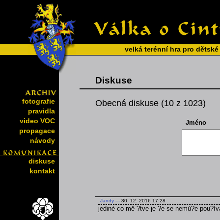
velká terénní hra pro dětské
Diskuse
fotografie
Obecná diskuse (10 z 1023)
pravidla
video VOC
Jméno
propagace
návody
diskuse
kontakt
Jandy
---
30. 12. 2016 17:28
jediné co mě ?tve je ?e se nemú?e pou?ív