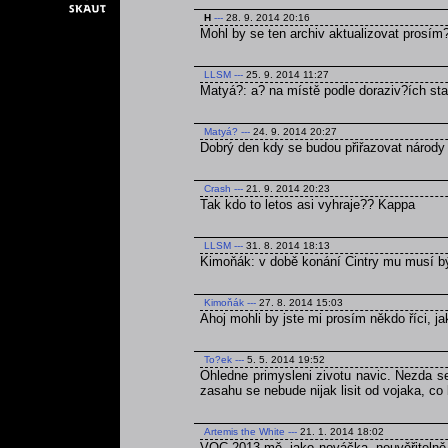
H
---
28. 9. 2014 20:16
Mohl by se ten archiv aktualizovat prosím
LLSM
---
25. 9. 2014 11:27
Matyá?: a? na místě podle doraziv?ích sta
Matyá?
---
24. 9. 2014 20:27
Dobrý den kdy se budou přiřazovat národy l
Crash
---
21. 9. 2014 20:23
Tak kdo to letos asi vyhraje?? Kappa
LLSM
---
31. 8. 2014 18:13
Kimoňák: v době konání Cintry mu musí b
Kimoňák
---
27. 8. 2014 15:03
Ahoj mohli by jste mi prosím někdo říci, 
To?ek
---
5. 5. 2014 19:52
Ohledne primysleni zivotu navic. Nezda s
zasahu se nebude nijak lisit od vojaka, co
Artemis the White
---
21. 1. 2014 18:02
VOC 2013 mě, jako nováčka, neuvěřitelně n